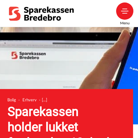
Menu
Bolig
Erhverv
Sparekassen
holder lukket