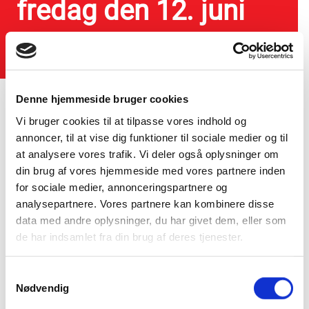
fredag den 12. juni
20. maj 2026
Denne hjemmeside bruger cookies
Vi bruger cookies til at tilpasse vores indhold og
annoncer, til at vise dig funktioner til sociale medier og til
Vi holder lukket fredag den 12. juni på grund af
at analysere vores trafik. Vi deler også oplysninger om
uddannelsesdag i Sparekassen.
din brug af vores hjemmeside med vores partnere inden
for sociale medier, annonceringspartnere og
Du kan i stedet benytte vores net- og mobilbank. Har du
brug for at spærre dit kort, kan du finde hjælp på vores
analysepartnere. Vores partnere kan kombinere disse
hjemmeside.
data med andre oplysninger, du har givet dem, eller som
de har indsamlet fra din brug af deres tjenester.
Du kan også kontakte Nets på følgende telefonnumre for
at spærre dit kort:
Samtykkevalg
Visa/Dankort tlf. 44 89 29 29
Nødvendig