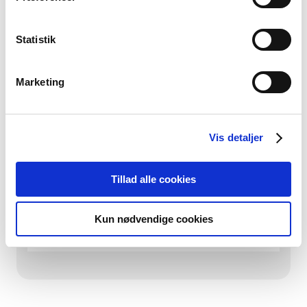
Statistik
Spørgsmål og svar
Marketing
Hvordan kommer jeg i gang med at
investere?
Vis detaljer
Hvor stor risiko er der ved at
investere i værdipapirer?
Tillad alle cookies
Hvad er det mindste beløb, jeg kan
Kun nødvendige cookies
starte med?