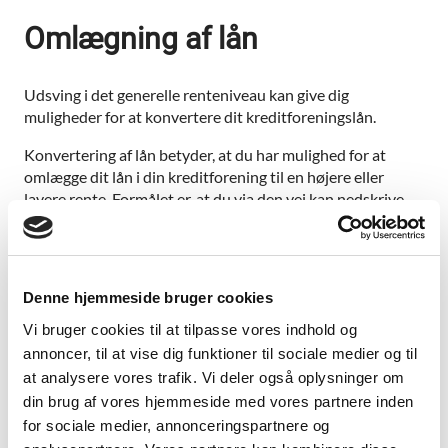
Omlægning af lån
Udsving i det generelle renteniveau kan give dig
muligheder for at konvertere dit kreditforeningslån.
Konvertering af lån betyder, at du har mulighed for at
omlægge dit lån i din kreditforening til en højere eller
lavere rente. Formålet er, at du via den vej kan nedskrive
din restgæld på lånet.
For at kunne opnå denne fordel, er det dog en
forudsætning, at renten bevæger sig mere end 1 procent
Denne hjemmeside bruger cookies
fra det tidspunkt du optog lånet.
Vi bruger cookies til at tilpasse vores indhold og
Kontakt din rådgiver hos os, og lad os vise dig, hvilke
annoncer, til at vise dig funktioner til sociale medier og til
muligheder du har.
at analysere vores trafik. Vi deler også oplysninger om
din brug af vores hjemmeside med vores partnere inden
for sociale medier, annonceringspartnere og