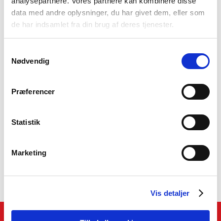
analysepartnere. Vores partnere kan kombinere disse
data med andre oplysninger, du har givet dem, eller som
de har indsamlet fra din brug af deres tjenester.
Samtykkevalg
Nødvendig
Præferencer
Vi er her for at hjælpe
Book et møde med din rådgiver i dag!
Statistik
Bliv kontaktet
Marketing
Vis detaljer
Genveje