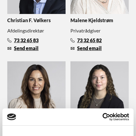
Christian F. Vølkers
Malene Kjeldstrøm
Afdelingsdirektør
Privatrådgiver
73 32 65 83
73 32 65 82
Send email
Send email
Line Ravn
Monique Struck
Martensen