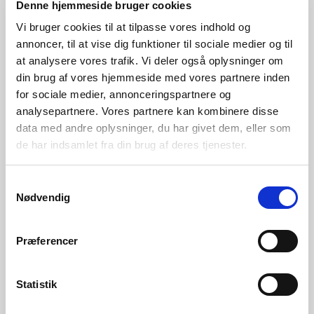
Privatrådgiver
Denne hjemmeside bruger cookies
Privatrådgiver
73 32 65 84
Vi bruger cookies til at tilpasse vores indhold og
73 32 65 87
Send email
annoncer, til at vise dig funktioner til sociale medier og til
Send email
at analysere vores trafik. Vi deler også oplysninger om
din brug af vores hjemmeside med vores partnere inden
for sociale medier, annonceringspartnere og
analysepartnere. Vores partnere kan kombinere disse
data med andre oplysninger, du har givet dem, eller som
de har indsamlet fra din brug af deres tjenester.
Samtykkevalg
Nødvendig
Amalie Wollesen
Amanda Thyssen
Præferencer
Vestergaard
Warming
Privatrådgiver - pt på barsel
Finanselev
Statistik
73 32 65 85
73 32 65 88