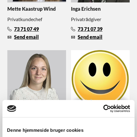
Mette Kaastrup Wind
Inga Erichsen
Privatkundechef
Privatrådgiver
73 71 07 49
73 71 07 39
Send email
Send email
Kamilla Elisabeth Lykke
Kommer Snart
Fogtmann
Privatrådgiver
Denne hjemmeside bruger cookies
Privatrådgiver - pt på barsel
73 71 07 45