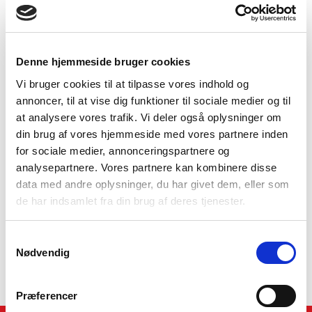
Vi er, hvor du er!
Sparekassen Bredebro består af otte afdelinger - i Kolding,
København, Løgumkloster, Skærbæk, Tinglev, Toftlund samt
Denne hjemmeside bruger cookies
Tønder, og med hovedkontor i Bredebro. Vi er til stede og
Vi bruger cookies til at tilpasse vores indhold og
nærværende i det lokalsamfund, som vi er en del af.
annoncer, til at vise dig funktioner til sociale medier og til
at analysere vores trafik. Vi deler også oplysninger om
Vi rådgiver både private, såvel som erhverv og foreninger.
din brug af vores hjemmeside med vores partnere inden
Vi lægger stor vægt på en flad og direkte
for sociale medier, annonceringspartnere og
organisationsstruktur, hvor ledelsen er tæt på
analysepartnere. Vores partnere kan kombinere disse
medarbejderne, og medarbejderne er tæt på kunderne.
data med andre oplysninger, du har givet dem, eller som
de har indsamlet fra din brug af deres tjenester.
Kontakt din lokale afdeling for at høre mere! Vi er en stærk
samarbejdspartner for privatkunder, erhvervsvirksomheder
og landbrug.
Samtykkevalg
Nødvendig
Præferencer