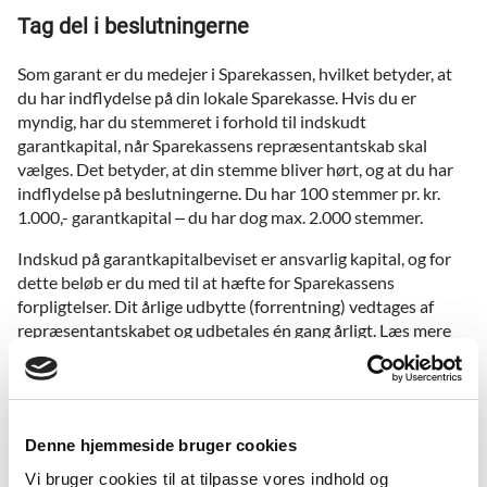
Tag del i beslutningerne
Som garant er du medejer i Sparekassen, hvilket betyder, at
du har indflydelse på din lokale Sparekasse. Hvis du er
myndig, har du stemmeret i forhold til indskudt
garantkapital, når Sparekassens repræsentantskab skal
vælges. Det betyder, at din stemme bliver hørt, og at du har
indflydelse på beslutningerne. Du har 100 stemmer pr. kr.
1.000,- garantkapital – du har dog max. 2.000 stemmer.
Indskud på garantkapitalbeviset er ansvarlig kapital, og for
dette beløb er du med til at hæfte for Sparekassens
forpligtelser. Dit årlige udbytte (forrentning) vedtages af
repræsentantskabet og udbetales én gang årligt. Læs mere
herom ovenfor i Forrentning af garantkapital og Politik for
forrentning.
Alle, som er kunde her i Sparekassen Bredebro, har ret til at
indtræde som Garant mod indbetaling af mindst kr. 1.000,-
Denne hjemmeside bruger cookies
garantkapital. Garantkapital kan indskydes som frie midler,
Vi bruger cookies til at tilpasse vores indhold og