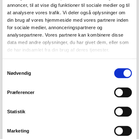
tilknyttes en pensionsopsparing eller en børneopsparing.
annoncer, til at vise dig funktioner til sociale medier og til
Indløsning af garantkapital skal, ifølge vedtægterne,
at analysere vores trafik. Vi deler også oplysninger om
godkendes af Sparekassens bestyrelse.
din brug af vores hjemmeside med vores partnere inden
for sociale medier, annonceringspartnere og
Med garantkapital får du en solid investering i
analysepartnere. Vores partnere kan kombinere disse
lokalsamfundet og mulighed en lang række fordele. Se mere
data med andre oplysninger, du har givet dem, eller som
under garantfordele.
de har indsamlet fra din brug af deres tjenester.
Samtykkevalg
Nødvendig
Garantvilkår
Præferencer
Vedtægter
Statistik
Sådan forrenter vi garantkapitalen
Marketing