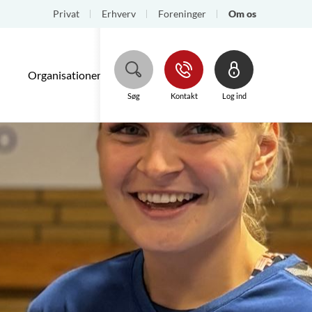
Privat
Erhverv
Foreninger
Om os
Organisationen
Regnskaber/rapporter
Hjælp
Søg
Kontakt
Log ind