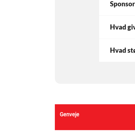
Sponsor
Hvad giv
Hvad stø
Genveje