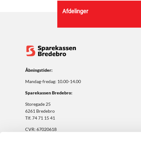
Afdelinger
Åbningstider:
Mandag-fredag: 10.00-14.00
Sparekassen Bredebro:
Storegade 25
6261 Bredebro
Tlf. 74 71 15 41
CVR: 67020618
BIC/SWIFT: BBRODK21