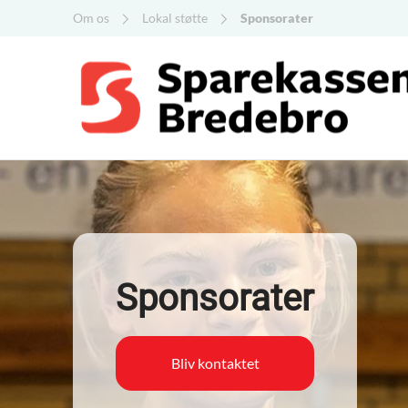
Om os
Lokal støtte
Sponsorater
Sponsorater
Bliv kontaktet