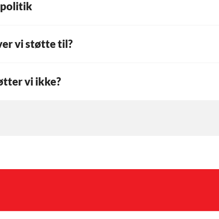
politik
er vi støtte til?
tter vi ikke?