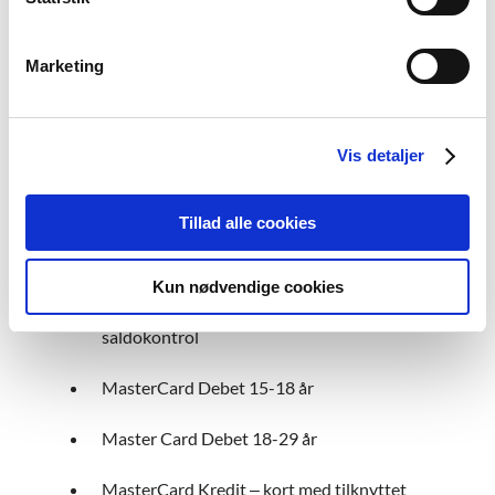
Beløbsgrænser på kort
Marketing
Vis detaljer
Vi tilbyder også mere
Tillad alle cookies
Vi tilbyder mange forskellige betalingskort -
blandt andet:
Kun nødvendige cookies
MasterCard Debet – kort med
saldokontrol
MasterCard Debet 15-18 år
Master Card Debet 18-29 år
MasterCard Kredit – kort med tilknyttet