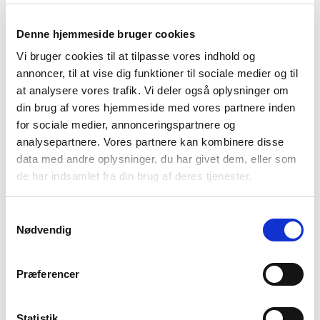
Denne hjemmeside bruger cookies
Vi bruger cookies til at tilpasse vores indhold og
annoncer, til at vise dig funktioner til sociale medier og til
Spørgsmål og svar
at analysere vores trafik. Vi deler også oplysninger om
din brug af vores hjemmeside med vores partnere inden
for sociale medier, annonceringspartnere og
Hvad er Visa/Dankort?
analysepartnere. Vores partnere kan kombinere disse
data med andre oplysninger, du har givet dem, eller som
de har indsamlet fra din brug af deres tjenester.
Hvad er Mastercard Kredit?
Samtykkevalg
Nødvendig
Hvad er Mastercard Debit?
Præferencer
Hvordan får jeg mit eget design på mit
kort?
Statistik